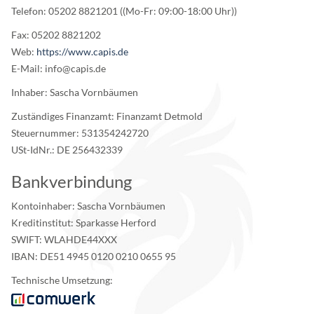
Telefon: 05202 8821201 ((Mo-Fr: 09:00-18:00 Uhr))
Fax: 05202 8821202
Web:
https://www.capis.de
E-Mail: info@capis.de
Inhaber: Sascha Vornbäumen
Zuständiges Finanzamt: Finanzamt Detmold
Steuernummer: 531354242720
USt-IdNr.: DE 256432339
Bankverbindung
Kontoinhaber: Sascha Vornbäumen
Kreditinstitut: Sparkasse Herford
SWIFT: WLAHDE44XXX
IBAN: DE51 4945 0120 0210 0655 95
Technische Umsetzung: